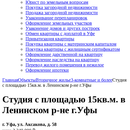
Юрист по земельным вопросам
Покупка загородной недвижимости
Продажа загородной недвижимости
Узаконивание перепланировок
Оформление земельных участков
Узаконение домов и других построек
Обмен квартиры с доплатой в Уфе
Приватизация квартиры
Покупка квартиры с материнским капиталом
Покупка квартиры с жилищным сертификатом
Оформление дарственной на квартиру
Оформление наследства на квартиру
Перевод жилого помещения в нежилое
Оформление ипотеки
Главная
Объекты
Вторичное жилье
3-комнатные и более
Студия
с площадью 15кв.м. в Ленинском р-не г.Уфы
Студия с площадью 15кв.м. в
Ленинском р-не г.Уфы
г. Уфа, ул. Аксакова, д. 58