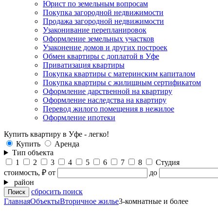
Юрист по земельным вопросам
Покупка загородной недвижимости
Продажа загородной недвижимости
Узаконивание перепланировок
Оформление земельных участков
Узаконение домов и других построек
Обмен квартиры с доплатой в Уфе
Приватизация квартиры
Покупка квартиры с материнским капиталом
Покупка квартиры с жилищным сертификатом
Оформление дарственной на квартиру
Оформление наследства на квартиру
Перевод жилого помещения в нежилое
Оформление ипотеки
Купить квартиру в Уфе - легко!
Купить
Аренда
Тип объекта
1
2
3
4
5
6
7
8
Студия
стоимость, ₽
от
до
район
сбросить поиск
Главная
Объекты
Вторичное жилье
3-комнатные и более