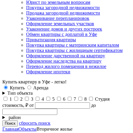
Юрист по земельным вопросам
Покупка загородной недвижимости
Продажа загородной недвижимости
Узаконивание перепланировок
Оформление земельных участков
Узаконение домов и других построек
Обмен квартиры с доплатой в Уфе
Приватизация квартиры
Покупка квартиры с материнским капиталом
Покупка квартиры с жилищным сертификатом
Оформление дарственной на квартиру
Оформление наследства на квартиру
Перевод жилого помещения в нежилое
Оформление ипотеки
Купить квартиру в Уфе - легко!
Купить
Аренда
Тип объекта
1
2
3
4
5
6
7
8
Студия
стоимость, ₽
от
до
район
сбросить поиск
Главная
Объекты
Вторичное жилье