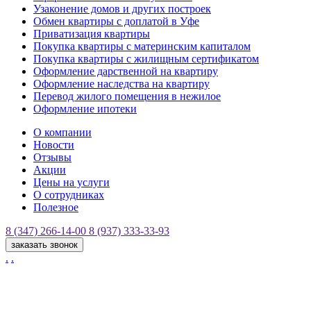
Узаконение домов и других построек
Обмен квартиры с доплатой в Уфе
Приватизация квартиры
Покупка квартиры с материнским капиталом
Покупка квартиры с жилищным сертификатом
Оформление дарственной на квартиру
Оформление наследства на квартиру
Перевод жилого помещения в нежилое
Оформление ипотеки
О компании
Новости
Отзывы
Акции
Цены на услуги
О сотрудниках
Полезное
8 (347) 266-14-00
8 (937) 333-33-93
заказать звонок
.
.