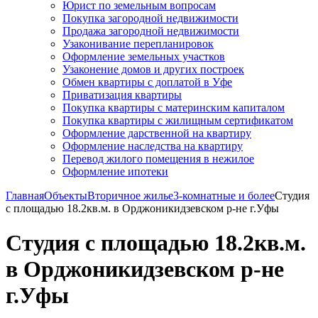
Юрист по земельным вопросам
Покупка загородной недвижимости
Продажа загородной недвижимости
Узаконивание перепланировок
Оформление земельных участков
Узаконение домов и других построек
Обмен квартиры с доплатой в Уфе
Приватизация квартиры
Покупка квартиры с материнским капиталом
Покупка квартиры с жилищным сертификатом
Оформление дарственной на квартиру
Оформление наследства на квартиру
Перевод жилого помещения в нежилое
Оформление ипотеки
Главная
Объекты
Вторичное жилье
3-комнатные и более
Студия
с площадью 18.2кв.м. в Орджоникидзевском р-не г.Уфы
Студия с площадью 18.2кв.м.
в Орджоникидзевском р-не
г.Уфы