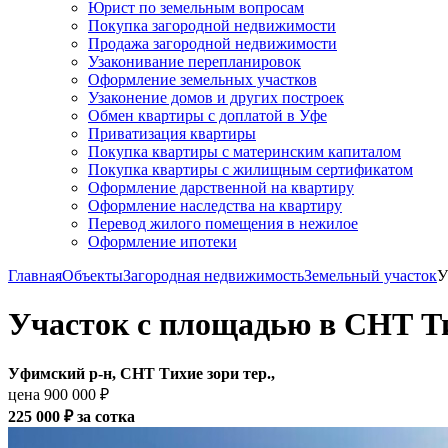
Юрист по земельным вопросам
Покупка загородной недвижимости
Продажа загородной недвижимости
Узаконивание перепланировок
Оформление земельных участков
Узаконение домов и других построек
Обмен квартиры с доплатой в Уфе
Приватизация квартиры
Покупка квартиры с материнским капиталом
Покупка квартиры с жилищным сертификатом
Оформление дарственной на квартиру
Оформление наследства на квартиру
Перевод жилого помещения в нежилое
Оформление ипотеки
Главная
Объекты
Загородная недвижимость
Земельный участок
У
Участок с площадью в СНТ Ти
Уфимский р-н, СНТ Тихие зори тер.,
цена 900 000 ₽
225 000 ₽ за cотка