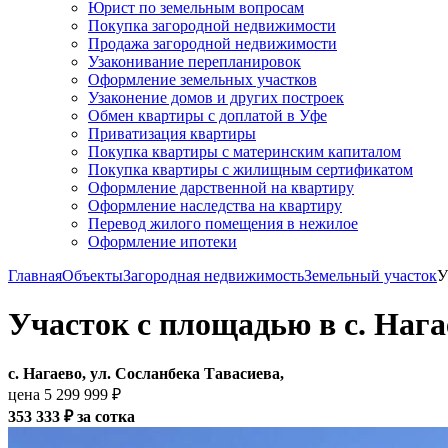
Юрист по земельным вопросам
Покупка загородной недвижимости
Продажа загородной недвижимости
Узаконивание перепланировок
Оформление земельных участков
Узаконение домов и других построек
Обмен квартиры с доплатой в Уфе
Приватизация квартиры
Покупка квартиры с материнским капиталом
Покупка квартиры с жилищным сертификатом
Оформление дарственной на квартиру
Оформление наследства на квартиру
Перевод жилого помещения в нежилое
Оформление ипотеки
Главная
Объекты
Загородная недвижимость
Земельный участок
У
Участок с площадью в с. Нага
с. Нагаево, ул. Сосланбека Тавасиева,
цена 5 299 999 ₽
353 333 ₽ за cотка