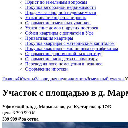
Юрист по земельным вопросам
Покупка загородной недвижимости
Продажа загородной недвижимости
Узаконивание перепланировок
Оформление земельных участков
Узаконение домов и других построек
Обмен квартиры с доплатой в Уфе
Приватизация квартиры
Покупка квартиры с материнским капиталом
Покупка квартиры с жилищным сертификатом
Оформление дарственной на квартиру
Оформление наследства на квартиру
Перевод жилого помещения в нежилое
Оформление ипотеки
Главная
Объекты
Загородная недвижимость
Земельный участок
У
Участок с площадью в д. Ма
Уфимский р-н, д. Мармылево, ул. Кустарева, д. 17/Б
цена 3 399 999 ₽
339 999 ₽ за cотка