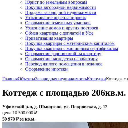
Юрист по земельным вопросам
Покупка загородной недвижимости
Продажа загородной недвижимости
Узаконивание перепланировок
Оформление земельных участков
Узаконение домов и других построек
Обмен квартиры с доплатой в Уфе
Приватизация квартиры
Покупка квартиры с материнским капиталом
Покупка квартиры с жилищным сертификатом
Оформление дарственной на квартиру
Оформление наследства на квартиру
Перевод жилого помещения в нежилое
Оформление ипотеки
Главная
Объекты
Загородная недвижимость
Коттеджи
Коттедж с 
Коттедж с площадью 206кв.м.
Уфимский р-н, д. Шмидтово, ул. Покровская, д. 12
цена 10 500 000 ₽
50 970 ₽ за кв.м.