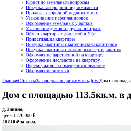
Юрист по земельным вопросам
Покупка загородной недвижимости
Продажа загородной недвижимости
Узаконивание перепланировок
Оформление земельных участков
Узаконение домов и других построек
Обмен квартиры с доплатой в Уфе
Приватизация квартиры
Покупка квартиры с материнским капиталом
Покупка квартиры с жилищным сертификатом
Оформление дарственной на квартиру
Оформление наследства на квартиру
Перевод жилого помещения в нежилое
Оформление ипотеки
Главная
Объекты
Загородная недвижимость
Дома
Дом с площадью
Дом с площадью 113.5кв.м. в д
д. Зинино,
цена 3 270 000 ₽
28 810 ₽ за кв.м.