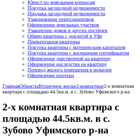
Юрист по земельным вопросам
Покупка загородной недвижимости
Продажа загородной недвижимости
Узаконивание перепланировок
Оформление земельных участков
Узаконение домов и других построек
Обмен квартиры с доплатой в Уфе
Приватизация квартиры
Покупка квартиры с материнским капиталом
Покупка квартиры с жилищным сертификатом
Оформление дарственной на квартиру
Оформление наследства на квартиру
Перевод жилого помещения в нежилое
Оформление ипотеки
Главная
Объекты
Вторичное жилье
2-комнатные
2-х комнатная
квартира с площадью 44.5кв.м. в с. Зубово Уфимского р-на
2-х комнатная квартира с
площадью 44.5кв.м. в с.
Зубово Уфимского р-на