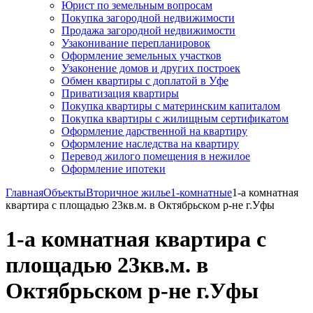
Юрист по земельным вопросам
Покупка загородной недвижимости
Продажа загородной недвижимости
Узаконивание перепланировок
Оформление земельных участков
Узаконение домов и других построек
Обмен квартиры с доплатой в Уфе
Приватизация квартиры
Покупка квартиры с материнским капиталом
Покупка квартиры с жилищным сертификатом
Оформление дарственной на квартиру
Оформление наследства на квартиру
Перевод жилого помещения в нежилое
Оформление ипотеки
Главная
Объекты
Вторичное жилье
1-комнатные
1-а комнатная
квартира с площадью 23кв.м. в Октябрьском р-не г.Уфы
1-а комнатная квартира с
площадью 23кв.м. в
Октябрьском р-не г.Уфы