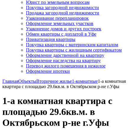
Юрист по земельным вопросам
Покупка загородной недвижимости
Продажа загородной недвижимости
Узаконивание перепланировок
Оформление земельных участков
Узаконение домов и других построек
Обмен квартиры с доплатой в Уфе
Приватизация квартиры
Покупка квартиры с материнским капиталом
Покупка квартиры с жилищным сертификатом
Оформление дарственной на квартиру
Оформление наследства на квартиру
Перевод жилого помещения в нежилое
Оформление ипотеки
Главная
Объекты
Вторичное жилье
1-комнатные
1-а комнатная
квартира с площадью 29.6кв.м. в Октябрьском р-не г.Уфы
1-а комнатная квартира с
площадью 29.6кв.м. в
Октябрьском р-не г.Уфы