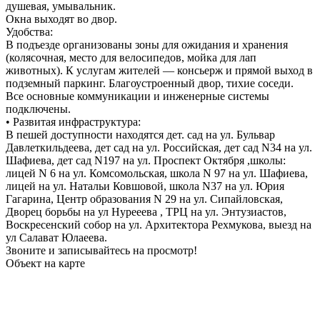
душевая, умывальник.
Окна выходят во двор.
Удобства:
В подъезде организованы зоны для ожидания и хранения
(колясочная, место для велосипедов, мойка для лап
животных). К услугам жителей — консьерж и прямой выход в
подземный паркинг. Благоустроенный двор, тихие соседи.
Все основные коммуникации и инженерные системы
подключены.
• Развитая инфраструктура:
В пешей доступности находятся дет. сад на ул. Бульвар
Давлеткильдеева, дет сад на ул. Российская, дет сад N34 на ул.
Шафиева, дет сад N197 на ул. Проспект Октября ,школы:
лицей N 6 на ул. Комсомольская, школа N 97 на ул. Шафиева,
лицей на ул. Натальи Ковшовой, школа N37 на ул. Юрия
Гагарина, Центр образования N 29 на ул. Сипайловская,
Дворец борьбы на ул Нурееева , ТРЦ на ул. Энтузиастов,
Воскресенский собор на ул. Архитектора Рехмукова, выезд на
ул Салават Юлаеева.
Звоните и записывайтесь на просмотр!
Объект на карте