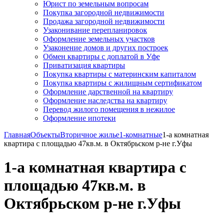
Юрист по земельным вопросам
Покупка загородной недвижимости
Продажа загородной недвижимости
Узаконивание перепланировок
Оформление земельных участков
Узаконение домов и других построек
Обмен квартиры с доплатой в Уфе
Приватизация квартиры
Покупка квартиры с материнским капиталом
Покупка квартиры с жилищным сертификатом
Оформление дарственной на квартиру
Оформление наследства на квартиру
Перевод жилого помещения в нежилое
Оформление ипотеки
Главная
Объекты
Вторичное жилье
1-комнатные
1-а комнатная
квартира с площадью 47кв.м. в Октябрьском р-не г.Уфы
1-а комнатная квартира с
площадью 47кв.м. в
Октябрьском р-не г.Уфы