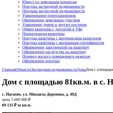
Юрист по земельным вопросам
Покупка загородной недвижимости
Продажа загородной недвижимости
Узаконивание перепланировок
Оформление земельных участков
Узаконение домов и других построек
Обмен квартиры с доплатой в Уфе
Приватизация квартиры
Покупка квартиры с материнским капиталом
Покупка квартиры с жилищным сертификатом
Оформление дарственной на квартиру
Оформление наследства на квартиру
Перевод жилого помещения в нежилое
Оформление ипотеки
Главная
Объекты
Загородная недвижимость
Дома
Дом с площадью
Дом с площадью 81кв.м. в с. 
с. Нагаево, ул. Михаила Дорохова, д. 49Д
цена 5 600 000 ₽
69 135 ₽ за кв.м.