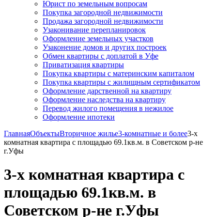
Юрист по земельным вопросам
Покупка загородной недвижимости
Продажа загородной недвижимости
Узаконивание перепланировок
Оформление земельных участков
Узаконение домов и других построек
Обмен квартиры с доплатой в Уфе
Приватизация квартиры
Покупка квартиры с материнским капиталом
Покупка квартиры с жилищным сертификатом
Оформление дарственной на квартиру
Оформление наследства на квартиру
Перевод жилого помещения в нежилое
Оформление ипотеки
Главная
Объекты
Вторичное жилье
3-комнатные и более
3-х
комнатная квартира с площадью 69.1кв.м. в Советском р-не
г.Уфы
3-х комнатная квартира с
площадью 69.1кв.м. в
Советском р-не г.Уфы